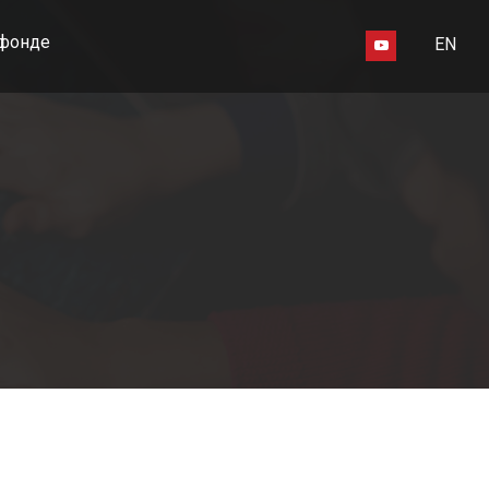
фонде
EN