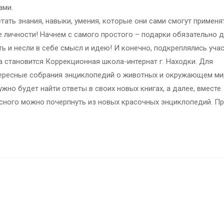
ами.
ать знания, навыки, умения, которые они сами смогут применя
е личности! Начнем с самого простого – подарки обязательно
ь и несли в себе смысл и идею! И конечно, подкреплялись уча
 становится Коррекционная школа-интернат г. Находки. Для
тересные собрания энциклопедий о животных и окружающем ми
жно будет найти ответы в своих новых книгах, а далее, вместе
есного можно почерпнуть из новых красочных энциклопедий. П