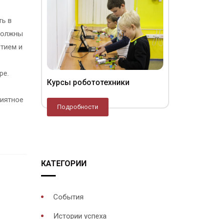
ть в
 должны
стием и
ре.
Курсы робототехники
риятное
Подробности
КАТЕГОРИИ
События
Истории успеха