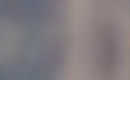
Наш девиз -
«Подари тепло детям»
.