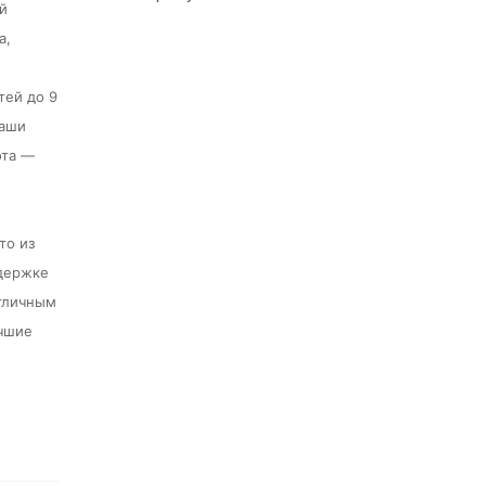
ой
а,
тей до 9
аши
ота —
то из
ддержке
отличным
учшие