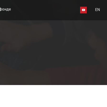
фонде
EN