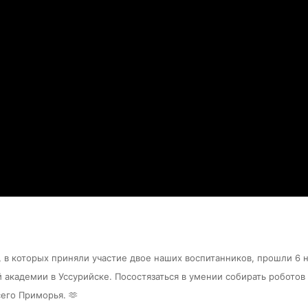
, в которых приняли участие двое наших воспитанников, прошли 6 
 академии в Уссурийске.
Посостязаться в умении собирать роботов
сего Приморья. 🫶