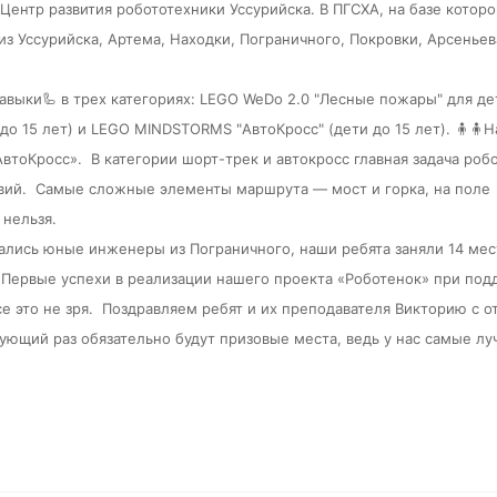
 Центр развития робототехники Уссурийска. В ПГСХА, на базе котор
 из
Уссурийска, Артема, Находки, Пограничного, Покровки, Арсеньев
выки🦾 в трех категориях: LEGO WeDo 2.0 "Лесные пожары" для де
о 15 лет) и LEGO MINDSTORMS "АвтоКросс" (дети до 15 лет). 🧍‍
🧍
Н
АвтоКросс».
В категории шорт-трек и автокросс главная задача роб
вий.
Самые сложные элементы маршрута — мост и горка, на поле
 нельзя.
ались юные инженеры из Пограничного, наши ребята заняли 14 мес
. Первые успехи в реализации нашего проекта «Роботенок» при по
е это не зря.
Поздравляем ребят и их преподавателя Викторию с 
едующий раз обязательно будут призовые места, ведь у нас самые л