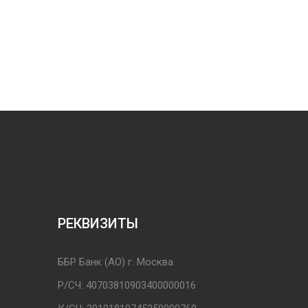
РЕКВИЗИТЫ
ББР Банк (АО) г. Москва
Р/СЧ: 40703810903400000016